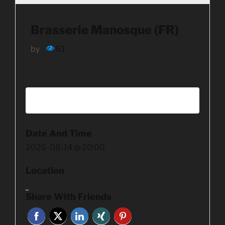
Brasserie Manosque (FR)
by
61
REGISTER FOR EVENT
Date And Time
2026-08-14 @ 20:00
Location
-
Share With Friends