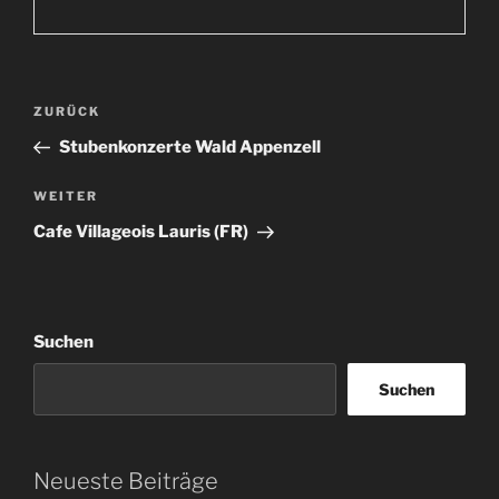
Beitragsnavigation
Vorheriger
ZURÜCK
Beitrag
Stubenkonzerte Wald Appenzell
Nächster
WEITER
Beitrag
Cafe Villageois Lauris (FR)
Suchen
Suchen
Neueste Beiträge